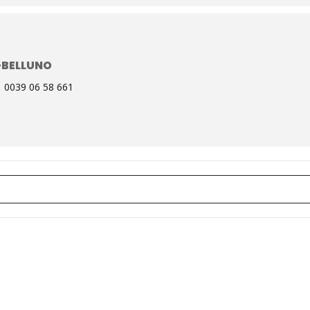
-BELLUNO
0039 06 58 661
ane artigianale 2025 []