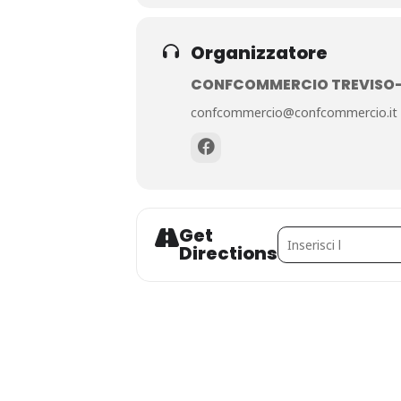
Organizzatore
CONFCOMMERCIO TREVISO
confcommercio@confcommercio.it
Get
Address - Festa del p
Directions