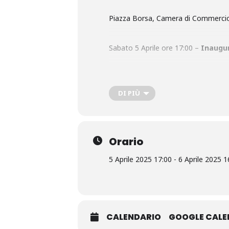
Piazza Borsa, Camera di Commercio 
Sabato 5 Aprile ore 17:00 –
Inaugu
Domenica 6 Aprile –
Convegno “Fu
DI PIÙ
Sabato 5 Aprile e Domenica 6 aprile 
Per prenotazioni e maggiori informa
Orario
5 Aprile 2025 17:00 - 6 Aprile 2025 1
CALENDARIO
GOOGLE CAL