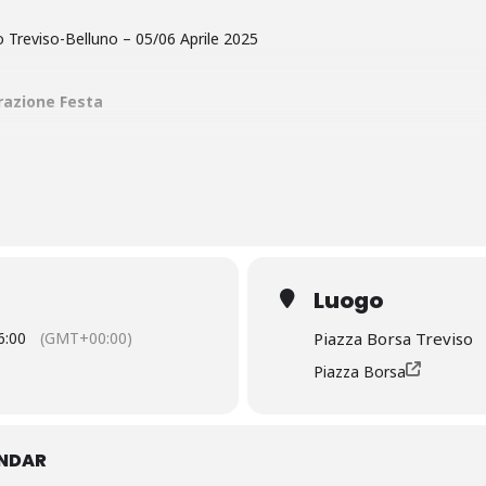
Treviso-Belluno – 05/06 Aprile 2025
razione Festa
gassa Trevisana”
dalle 15:00 alle 16:00 –
Laboratorio mani in pasta
(laboratorio di p
zioni:
www.confcommercioprovinciaditreviso.it
o visita la loro pagin
Luogo
6:00
(GMT+00:00)
Piazza Borsa Treviso
Piazza Borsa
ENDAR