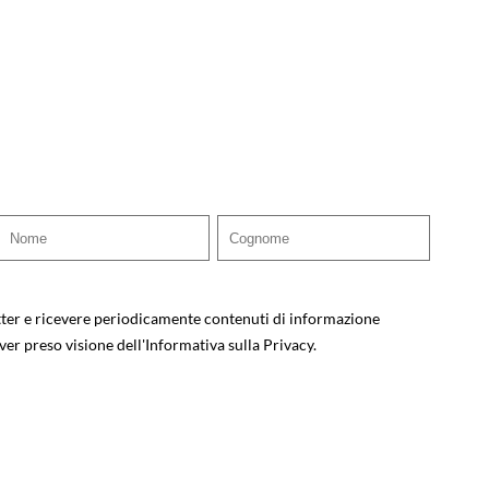
tter e ricevere periodicamente contenuti di informazione
ver preso visione dell'
Informativa sulla Privacy
.