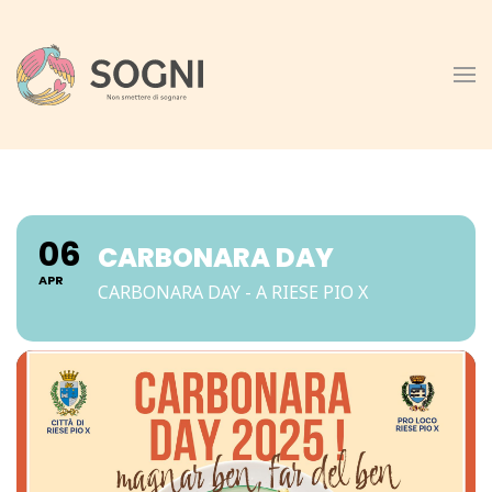
Skip to main content
06
CARBONARA DAY
APR
CARBONARA DAY - A RIESE PIO X