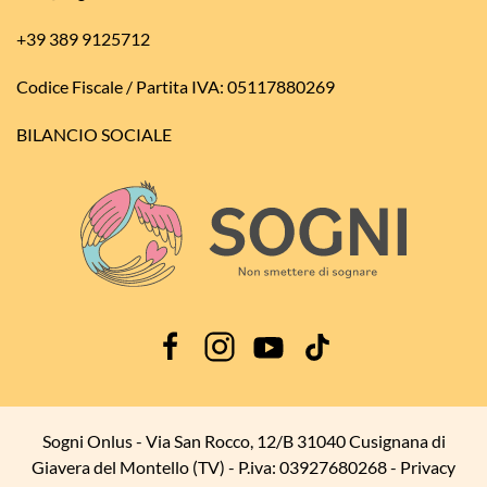
+39 389 9125712
Codice Fiscale / Partita IVA: 05117880269
BILANCIO SOCIALE
Sogni Onlus - Via San Rocco, 12/B 31040 Cusignana di
Giavera del Montello (TV) - P.iva: 03927680268 -
Privacy