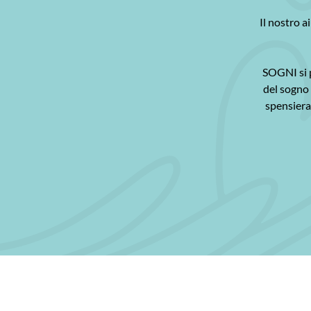
Il nostro a
SOGNI si p
del sogno 
spensierat