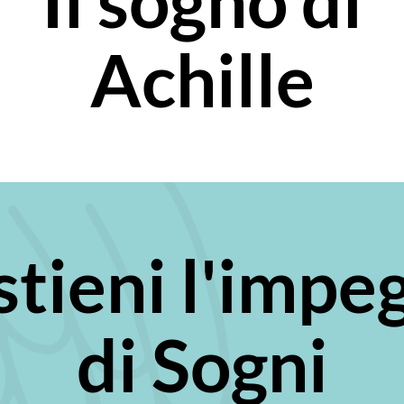
Il sogno di
Achille
stieni l'impe
di Sogni