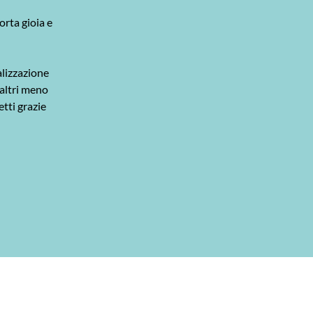
orta gioia e
alizzazione
 altri meno
etti grazie